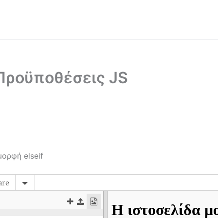
Προϋποθέσεις JS
ορφή elseif