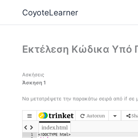
Skip
CoyoteLearner
to
content
Εκτέλεση Κώδικα Υπό 
Ασκήσεις
Άσκηση 1
Να μετατρέψετε την παρακάτω σειρά από if σε μ