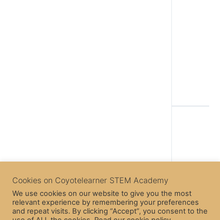
Back to Lesson
Next Topic
Cookies on Coyotelearner STEM Academy
We use cookies on our website to give you the most
relevant experience by remembering your preferences
Previous Topic
and repeat visits. By clicking “Accept”, you consent to the