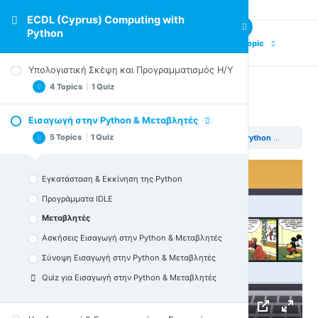
ECDL (Cyprus) Computing with
Python
Previous Topic
Next Topic
Υπολογιστική Σκέψη και Προγραμματισμός Η/Υ
4 Topics
|
1 Quiz
Μεταβλητές
Εισαγωγή στην Python & Μεταβλητές
Υπολογιστική Διαδικασία & Υπολογιστική Σκέψη
5 Topics
|
1 Quiz
ECDL (Cyprus) Computing with Python
Εισαγωγή στην Python & Μεταβλητές
Προγραμματισμός Υπολογιστών
Ασκήσεις Στην Υπολογιστική Σκέψη &
Εγκατάσταση & Εκκίνηση της Python
Προγραμματισμό Η/Υ
Σύνοψη για την Υπολογιστική Σκέψη &
Προγράμματα IDLE
Προγραμματισμό Η/Υ
Μεταβλητές
Quiz για την Υπολογιστική Σκέψη &
Ασκήσεις Εισαγωγή στην Python & Μεταβλητές
Προγραμματισμό Η/Υ
Σύνοψη Εισαγωγή στην Python & Μεταβλητές
Quiz για Εισαγωγή στην Python & Μεταβλητές