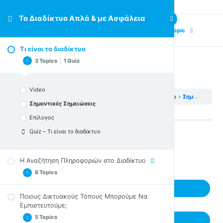
Το Διαδίκτυο Απλά & με Ασφάλεια
Previous Topic
Next Topic
Τι είναι το διαδίκτυο
3 Topics
|
1 Quiz
Σημαντικές Σημειώσεις
Video
Το Διαδίκτυο Απλά & με Ασφάλεια
Τι είναι το διαδίκτυο
Σημαντικές Σημειώσεις
Σημαντικές Σημειώσεις
Επίλογος
Quiz – Τι είναι το διαδίκτυο
Back to Lesson
Η Αναζήτηση Πληροφοριών στο Διαδίκτυο
6 Topics
Next Topic
Ποιους Δικτυακούς Τόπους Μπορούμε Να
Εισαγωγική Άσκηση Προβληματισμού
Εμπιστευτούμε;
Video
5 Topics
Previous Topic