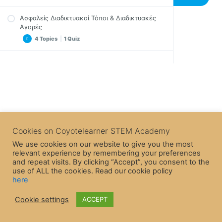
Σημαντικές Σημειώσεις
Ασφαλείς Διαδικτυακοί Τόποι & Διαδικτυακές
Εισαγωγική Άσκηση μια λύση
Video
Αγορές
Άσκηση – Πρόβλημα
Σημαντικές Σημειώσεις
4 Topics
|
1 Quiz
Επίλογος
Άσκηση
Κίνδυνοι για τον Υπολογιστή μας
Προτεινόμενες Λύσεις της Άσκησης
Video
3 Topics
|
1 Quiz
Επίλογος
Σημαντικές Σημειώσεις
Συμβουλές
Διαδικτυακά Ίχνη
Video
Επίλογος
Σημαντικές Σημειώσεις
Πνευματικά Δικαιώματα
Quiz – Ασφαλείς Ιστοσελίδες & Διαδικτυακές
Cookies on Coyotelearner STEM Academy
Επίλογος
Αγορές
We use cookies on our website to give you the most
Quiz – Κίνδυνοι για τον Η/Υ
Gaming Safety
relevant experience by remembering your preferences
and repeat visits. By clicking “Accept”, you consent to the
Ethical Hacking and Cybersecurity
use of ALL the cookies. Read our cookie policy
here
Cookie settings
ACCEPT