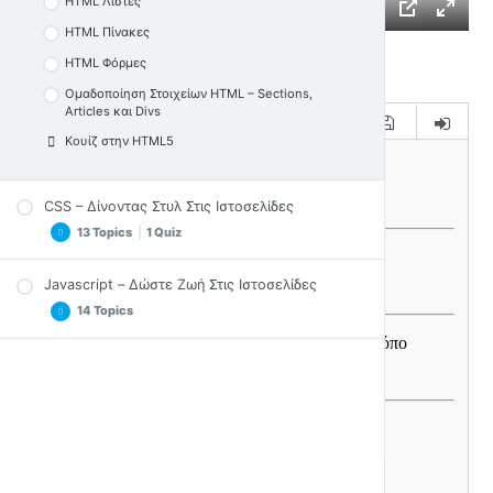
HTML Λίστες
HTML Πίνακες
HTML Φόρμες
Ομαδοποίηση Στοιχείων HTML – Sections,
Articles και Divs
Κουίζ στην HTML5
CSS – Δίνοντας Στυλ Στις Ιστοσελίδες
13 Topics
|
1 Quiz
Javascript – Δώστε Ζωή Στις Ιστοσελίδες
Εισαγωγή στην CSS
14 Topics
CSS – Πώς τη χρησιμοποιώ
CSS – Επιλογείς
Εισαγωγή & Παραδείγματα JS
CSS – Προτεραιότητες
DOM & Επιλογή Αντικειμένων Ιστοσελίδας
CSS – Σχόλια και Χρώματα
Inline, Internal & External JS
CSS – Φόντο
Σχόλια, Κονσόλα και Έξοδοι JS
CSS – Κείμενο