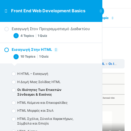
Front End Web Development Basics
Previous Topic
Next Topic
Εισαγωγή Στον Προγραμματισμό Διαδικτύου
4 Topics
|
1 Quiz
Οι Iδιότητες Tων Eτικετών
Εισαγωγή Στην HTML
Πώς ακριβώς δουλεύει το Internet;
Σύνδεσμοι & Εικόνες
10 Topics
|
1 Quiz
Πώς ακριβώς δουλεύουν οι ιστοσελίδες;
Front End Web Development Basics
Εισαγωγή Στην HTML
Οι Iδιότητες Tων Eτικετών Σύνδεσμοι & Εικόνες
Τι χρειάζεστε για να ξεκινήσετε αυτό το μάθημα
H HTML – Εισαγωγή
Πώς ξεπερνάω δυσκολίες και αναζητώ βοήθεια
Η Δομή Μιας Σελίδας HTML
Κουίζ στην Εισαγωγή στον Προγραμματισμό
Οι Iδιότητες Tων Eτικετών
Σύνδεσμοι & Εικόνες
HTML Κείμενα και Επικεφαλίδες
HTML Μορφές και Στυλ
HTML Σχόλια, Σύνολα Χαρακτήρων,
Σύμβολα και Emojis