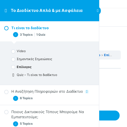
Το Διαδίκτυο Απλά & με Ασφάλεια
Previous Topic
Τι είναι το διαδίκτυο
3 Topics
|
1 Quiz
Επίλογος
Video
Το Διαδίκτυο Απλά & με Ασφάλεια
Τι είναι το διαδίκτυο
Επίλογος
Σημαντικές Σημειώσεις
Επίλογος
Quiz – Τι είναι το διαδίκτυο
Back to Lesson
Η Αναζήτηση Πληροφοριών στο Διαδίκτυο
6 Topics
Ποιους Δικτυακούς Τόπους Μπορούμε Να
Εισαγωγική Άσκηση Προβληματισμού
Previous Topic
Εμπιστευτούμε;
Video
5 Topics