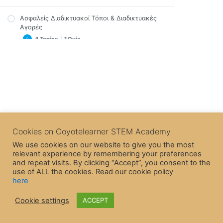
Σημαντικές Σημειώσεις
Ασφαλείς Διαδικτυακοί Τόποι & Διαδικτυακές
Εισαγωγική Άσκηση μια λύση
Video
Αγορές
Άσκηση – Πρόβλημα
Σημαντικές Σημειώσεις
4 Topics
|
1 Quiz
Επίλογος
Άσκηση
Κίνδυνοι για τον Υπολογιστή μας
Προτεινόμενες Λύσεις της Άσκησης
Video
3 Topics
|
1 Quiz
Επίλογος
Σημαντικές Σημειώσεις
Συμβουλές
Διαδικτυακά Ίχνη
Video
Επίλογος
Σημαντικές Σημειώσεις
Πνευματικά Δικαιώματα
Quiz – Ασφαλείς Ιστοσελίδες & Διαδικτυακές
Cookies on Coyotelearner STEM Academy
Επίλογος
Αγορές
We use cookies on our website to give you the most
Quiz – Κίνδυνοι για τον Η/Υ
Gaming Safety
relevant experience by remembering your preferences
and repeat visits. By clicking “Accept”, you consent to the
Ethical Hacking and Cybersecurity
use of ALL the cookies. Read our cookie policy
here
Cookie settings
ACCEPT