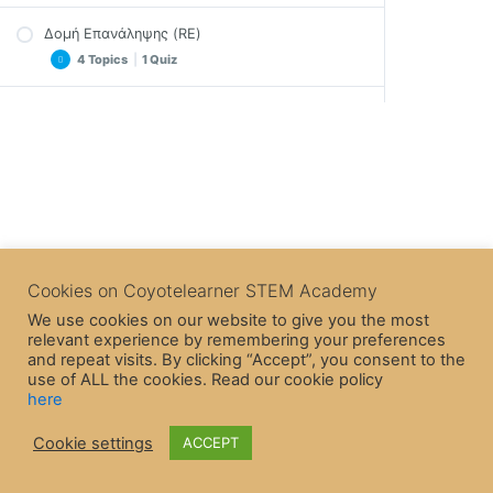
Επίλογος- Μεταβλητές
Δομή Επανάληψης (RE)
Γράψε στο σκηνικό (RE)
Quiz – Μεταβλητές (RE)
4 Topics
|
1 Quiz
Γράψε στο σκηνικό – Ασκήσεις (RE)
Δομή Ακολουθίας – Κινήστε τον Edison
Δομή Επιλογής (RE)
Εκτέλεση ενεργειών πολλές φορές (RE)
Επίλογος – Δομή Ακολουθίας
5 Topics
|
1 Quiz
Εκτέλεση ενεργειών πολλές φορές – Ασκήσεις
Quiz – Δομή Ακολουθίας (RE)
(RE)
Δομή Επανάληψης – Edison και Βρόχοι
Ενέργειες μόνο αν συμβεί κάτι (RE)
Επίλογος – Δομή Επανάληψης
Ενέργειες μόνο αν συμβεί κάτι – Ασκήσεις (RE)
Quiz – Δομή Επαναλήψης (RE)
Δομή Επιλογής – Αν Edison;
Cookies on Coyotelearner STEM Academy
Άσκηση Τρισδιάστατος Λαβύρινθος
We use cookies on our website to give you the most
Επίλογος – Δομή Επιλογής
relevant experience by remembering your preferences
Quiz – Δομή Επιλογής (RE)
and repeat visits. By clicking “Accept”, you consent to the
use of ALL the cookies. Read our cookie policy
here
Γεγονότα και επικοινωνία χαρακτήρων (RE)
Cookie settings
ACCEPT
5 Topics
|
1 Quiz